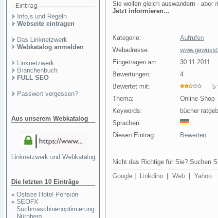
Sie wollen gleich auswandern - aber 
Jetzt informieren...
Info,s und Regeln
Webseite eintragen
Kategorie:
Aufrufen
Das Linknetzwerk
Webkatalog anmelden
Webadresse:
www.gewusstw
Eingetragen am:
30.11.2011
Linknetzwerk
Branchenbuch
Bewertungen:
4
FULL SEO
Bewertet mit:
5 v
Passwort vergessen?
Thema:
Online-Shop
Keywords:
bücher ratge
Aus unserem Webkatalog
Sprachen:
Diesen Eintrag:
Bewerten
Linknetzwerk und Webkatalog
Nicht das Richtige für Sie? Suchen Si
Google
|
Linkdino
|
Web
|
Yahoo
Die letzten 10 Einträge
»
Ostsee Hotel-Pension
»
SEOFX
Suchmaschinenoptimierung
Nürnberg