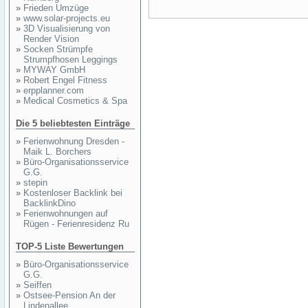
»
Frieden Umzüge
»
www.solar-projects.eu
»
3D Visualisierung von
Render Vision
»
Socken Strümpfe
Strumpfhosen Leggings
»
MYWAY GmbH
»
Robert Engel Fitness
»
erpplanner.com
»
Medical Cosmetics & Spa
Die 5 beliebtesten Einträge
»
Ferienwohnung Dresden -
Maik L. Borchers
»
Büro-Organisationsservice
G.G.
»
stepin
»
Kostenloser Backlink bei
BacklinkDino
»
Ferienwohnungen auf
Rügen - Ferienresidenz Ru
TOP-5 Liste Bewertungen
»
Büro-Organisationsservice
G.G.
»
Seiffen
»
Ostsee-Pension An der
Lindenallee