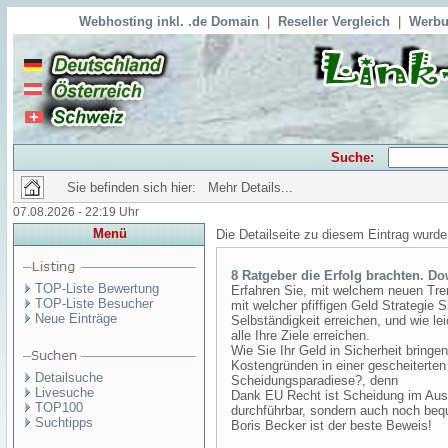
Webhosting inkl. .de Domain
|
Reseller Vergleich
|
Werbu
Suche:
Sie befinden sich hier: Mehr Details...
07.08.2026 - 22:19 Uhr
Menü
Die Detailseite zu diesem Eintrag wurde
8 Ratgeber die Erfolg brachten. D
TOP-Liste Bewertung
Erfahren Sie, mit welchem neuen Tre
TOP-Liste Besucher
mit welcher pfiffigen Geld Strategie 
Neue Einträge
Selbständigkeit erreichen, und wie 
alle Ihre Ziele erreichen.
Wie Sie Ihr Geld in Sicherheit bring
Kostengründen in einer gescheiterten
Detailsuche
Scheidungsparadiese?, denn
Livesuche
Dank EU Recht ist Scheidung im Ausl
TOP100
durchführbar, sondern auch noch be
Suchtipps
Boris Becker ist der beste Beweis!