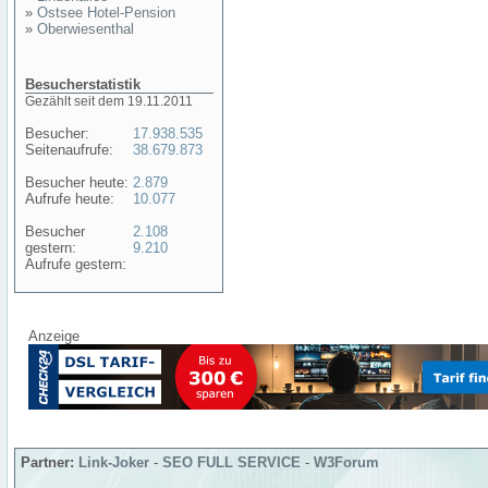
»
Ostsee Hotel-Pension
»
Oberwiesenthal
Besucherstatistik
Gezählt seit dem 19.11.2011
Besucher:
17.938.535
Seitenaufrufe:
38.679.873
Besucher heute:
2.879
Aufrufe heute:
10.077
Besucher
2.108
gestern:
9.210
Aufrufe gestern:
Anzeige
Partner:
Link-Joker
-
SEO FULL SERVICE
-
W3Forum