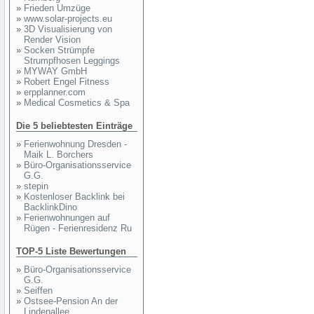
»
Frieden Umzüge
»
www.solar-projects.eu
»
3D Visualisierung von
Render Vision
»
Socken Strümpfe
Strumpfhosen Leggings
»
MYWAY GmbH
»
Robert Engel Fitness
»
erpplanner.com
»
Medical Cosmetics & Spa
Die 5 beliebtesten Einträge
»
Ferienwohnung Dresden -
Maik L. Borchers
»
Büro-Organisationsservice
G.G.
»
stepin
»
Kostenloser Backlink bei
BacklinkDino
»
Ferienwohnungen auf
Rügen - Ferienresidenz Ru
TOP-5 Liste Bewertungen
»
Büro-Organisationsservice
G.G.
»
Seiffen
»
Ostsee-Pension An der
Lindenallee