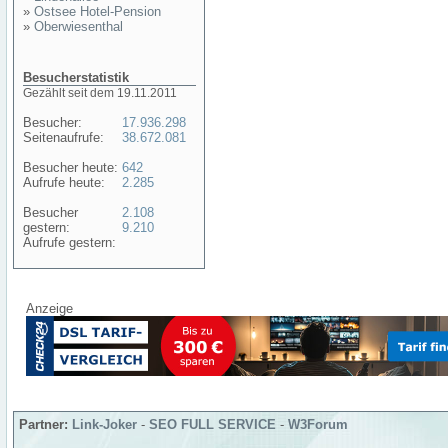
»
Ostsee Hotel-Pension
»
Oberwiesenthal
Besucherstatistik
Gezählt seit dem 19.11.2011
Besucher:
17.936.298
Seitenaufrufe:
38.672.081
Besucher heute:
642
Aufrufe heute:
2.285
Besucher
2.108
gestern:
9.210
Aufrufe gestern:
Anzeige
Partner:
Link-Joker
-
SEO FULL SERVICE
-
W3Forum