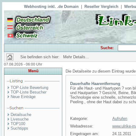
Webhosting inkl. .de Domain
|
Reseller Vergleich
|
Werbu
Suche:
Sie befinden sich hier: Mehr Details...
07.08.2026 - 06:00 Uhr
Menü
Die Detailseite zu diesem Eintrag wurde
Dauerhafte Haarentfernung
TOP-Liste Bewertung
Für alle Haut- und Haartypen ? von b
TOP-Liste Besucher
und Hautpartien ? Gesicht, Beine, Bi
Neue Einträge
Technologie eine schnelle, schmerzlo
Peeling , ohne der Haut dabei zu sch
Detailsuche
Kategorie:
Aufrufen
Livesuche
TOP100
Webadresse:
www.ulrike-ma
Suchtipps
Eingetragen am:
24.11.2011