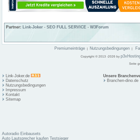
Partner:
Link-Joker
-
SEO FULL SERVICE
-
W3Forum
Premiumeinträge
Nutzungsbedingungen
F
|
|
p3xHostin
Copyright © 2013 -2026 by
Seite g
Link-Joker.de
Unsere Branchenve
Datenschutz
Branchen-dino.de
Nutzungsbedingungen
Impressum
Kontakt
Sitema
p
Autoradio Einbausets
Auto Lautsprecher kaufen Testsieger