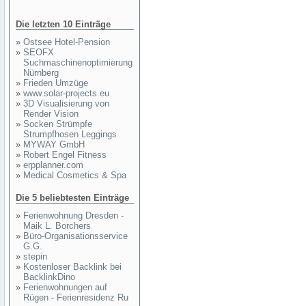
Die letzten 10 Einträge
»
Ostsee Hotel-Pension
»
SEOFX
Suchmaschinenoptimierung
Nürnberg
»
Frieden Umzüge
»
www.solar-projects.eu
»
3D Visualisierung von
Render Vision
»
Socken Strümpfe
Strumpfhosen Leggings
»
MYWAY GmbH
»
Robert Engel Fitness
»
erpplanner.com
»
Medical Cosmetics & Spa
Die 5 beliebtesten Einträge
»
Ferienwohnung Dresden -
Maik L. Borchers
»
Büro-Organisationsservice
G.G.
»
stepin
»
Kostenloser Backlink bei
BacklinkDino
»
Ferienwohnungen auf
Rügen - Ferienresidenz Ru