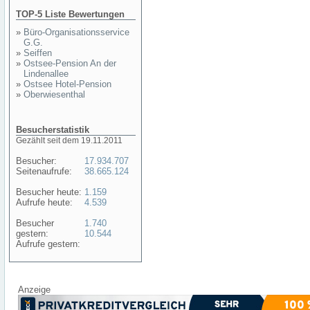
TOP-5 Liste Bewertungen
»
Büro-Organisationsservice
G.G.
»
Seiffen
»
Ostsee-Pension An der
Lindenallee
»
Ostsee Hotel-Pension
»
Oberwiesenthal
Besucherstatistik
Gezählt seit dem 19.11.2011
Besucher:
17.934.707
Seitenaufrufe:
38.665.124
Besucher heute:
1.159
Aufrufe heute:
4.539
Besucher
1.740
gestern:
10.544
Aufrufe gestern:
Anzeige