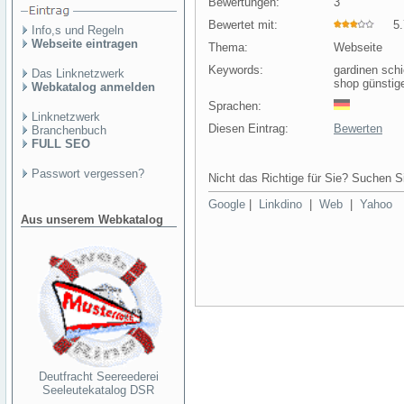
Bewertungen:
3
Bewertet mit:
5.7
Info,s und Regeln
Webseite eintragen
Thema:
Webseite
Keywords:
gardinen sch
Das Linknetzwerk
shop günstig
Webkatalog anmelden
Sprachen:
Linknetzwerk
Diesen Eintrag:
Bewerten
Branchenbuch
FULL SEO
Passwort vergessen?
Nicht das Richtige für Sie? Suchen Si
Google
|
Linkdino
|
Web
|
Yahoo
Aus unserem Webkatalog
Deutfracht Seereederei
Seeleutekatalog DSR