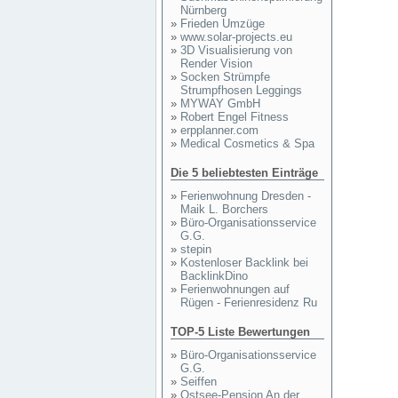
Nürnberg
»
Frieden Umzüge
»
www.solar-projects.eu
»
3D Visualisierung von
Render Vision
»
Socken Strümpfe
Strumpfhosen Leggings
»
MYWAY GmbH
»
Robert Engel Fitness
»
erpplanner.com
»
Medical Cosmetics & Spa
Die 5 beliebtesten Einträge
»
Ferienwohnung Dresden -
Maik L. Borchers
»
Büro-Organisationsservice
G.G.
»
stepin
»
Kostenloser Backlink bei
BacklinkDino
»
Ferienwohnungen auf
Rügen - Ferienresidenz Ru
TOP-5 Liste Bewertungen
»
Büro-Organisationsservice
G.G.
»
Seiffen
»
Ostsee-Pension An der