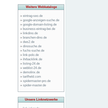
Weitere Webkataloge
»
eintrag-seo.de
»
google-anzeigen-suche.de
»
google-domain-listing.de
»
business-eintrag-bei.de
»
linkdino.de
»
branchen-dino.de
»
dws2.de
»
dinosuche.de
»
fuchs-suche.de
»
link-polo.de
»
ihrbacklink.de
»
listing-24.de
»
weblist-24.de
»
demolinx.de
»
tarifheld.com
»
spidermaster-pro.de
»
spider-master.de
Unsere Linknetzwerke