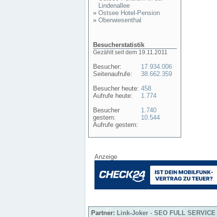
Lindenallee
»
Ostsee Hotel-Pension
»
Oberwiesenthal
Besucherstatistik
Gezählt seit dem 19.11.2011
Besucher:
17.934.006
Seitenaufrufe:
38.662.359
Besucher heute:
458
Aufrufe heute:
1.774
Besucher
1.740
gestern:
10.544
Aufrufe gestern:
Anzeige
Partner:
Link-Joker
-
SEO FULL SERVICE