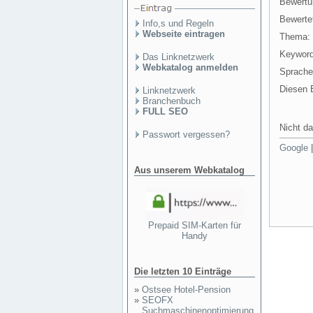
Bewertu
Bewertet
Info,s und Regeln
Webseite eintragen
Thema:
Keyword
Das Linknetzwerk
Webkatalog anmelden
Sprache
Diesen E
Linknetzwerk
Branchenbuch
FULL SEO
Nicht da
Passwort vergessen?
Google
Aus unserem Webkatalog
Prepaid SIM-Karten für
Handy
Die letzten 10 Einträge
»
Ostsee Hotel-Pension
»
SEOFX
Suchmaschinenoptimierung