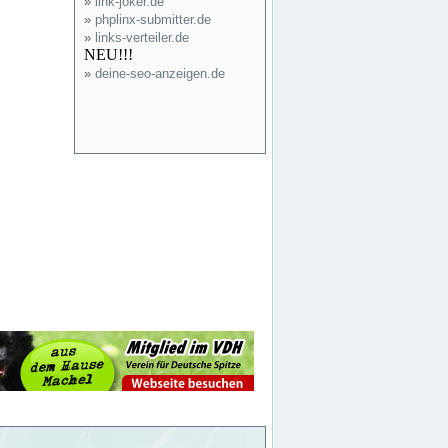
»
link-joker.de
»
phplinx-submitter.de
»
links-verteiler.de
NEU!!!
»
deine-seo-anzeigen.de