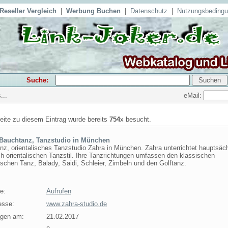
Reseller Vergleich
|
Werbung Buchen
|
Datenschutz
|
Nutzungsbeding
Suche:
eMail:
...
seite zu diesem Eintrag wurde bereits
754
x besucht.
Bauchtanz, Tanzstudio in München
z, orientalisches Tanzstudio Zahra in München. Zahra unterrichtet hauptsäc
h-orientalischen Tanzstil. Ihre Tanzrichtungen umfassen den klassischen
ischen Tanz, Balady, Saidi, Schleier, Zimbeln und den Golftanz.
e:
Aufrufen
esse:
www.zahra-studio.de
agen am:
21.02.2017