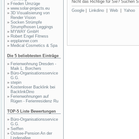
Nicht das Richtige für Sie? Suchen Si
»
Frieden Umzüge
»
www.solar-projects.eu
Google
|
Linkdino
|
Web
|
Yahoo
»
3D Visualisierung von
Render Vision
»
Socken Strümpfe
Strumpfhosen Leggings
»
MYWAY GmbH
»
Robert Engel Fitness
»
erpplanner.com
»
Medical Cosmetics & Spa
Die 5 beliebtesten Einträge
»
Ferienwohnung Dresden -
Maik L. Borchers
»
Büro-Organisationsservice
G.G.
»
stepin
»
Kostenloser Backlink bei
BacklinkDino
»
Ferienwohnungen auf
Rügen - Ferienresidenz Ru
TOP-5 Liste Bewertungen
»
Büro-Organisationsservice
G.G.
»
Seiffen
»
Ostsee-Pension An der
Lindenallee