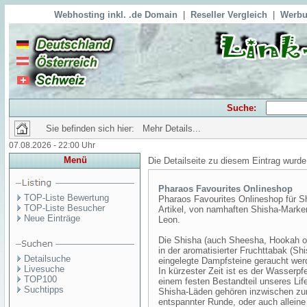
Webhosting inkl. .de Domain
|
Reseller Vergleich
|
Werbu
Suche:
Sie befinden sich hier: Mehr Details...
07.08.2026 - 22:00 Uhr
Menü
Die Detailseite zu diesem Eintrag wurde
Pharaos Favourites Onlineshop
TOP-Liste Bewertung
Pharaos Favourites Onlineshop für S
TOP-Liste Besucher
Artikel, von namhaften Shisha-Marken
Neue Einträge
Leon.
Die Shisha (auch Sheesha, Hookah ode
in der aromatisierter Fruchttabak (S
Detailsuche
eingelegte Dampfsteine geraucht wer
Livesuche
In kürzester Zeit ist es der Wasserp
TOP100
einem festen Bestandteil unseres Lif
Suchtipps
Shisha-Läden gehören inzwischen zu
entspannter Runde, oder auch alleine