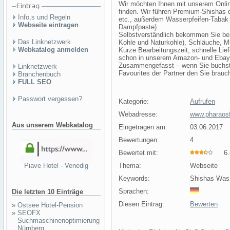
Wir möchten Ihnen mit unserem Onlin
finden. Wir führen Premium-Shishas 
Info,s und Regeln
etc., außerdem Wasserpfeifen-Tabak 
Webseite eintragen
Dampfpaste).
Selbstverständlich bekommen Sie be
Das Linknetzwerk
Kohle und Naturkohle), Schläuche, M
Webkatalog anmelden
Kurze Bearbeitungszeit, schnelle Lief
schon in unserem Amazon- und Ebay-
Zusammengefasst – wenn Sie buchstäb
Linknetzwerk
Favourites der Partner den Sie brauc
Branchenbuch
FULL SEO
Passwort vergessen?
Kategorie:
Aufrufen
Webadresse:
www.pharaosf
Aus unserem Webkatalog
Eingetragen am:
03.06.2017
Bewertungen:
4
Bewertet mit:
6.8
Piave Hotel - Venedig
Thema:
Webseite
Keywords:
Shishas Wass
Sprachen:
Die letzten 10 Einträge
Diesen Eintrag:
Bewerten
»
Ostsee Hotel-Pension
»
SEOFX
Suchmaschinenoptimierung
Nürnberg