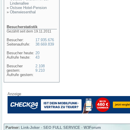
Lindenallee
»
Ostsee Hotel-Pension
»
Oberwiesenthal
Besucherstatistik
Gezählt seit dem 19.11.2011
Besucher:
17.935.676
Seitenaufrufe:
38.669.839
Besucher heute:
20
Aufrufe heute:
43
Besucher
2.108
gestern:
9.210
Aufrufe gestern:
Anzeige
Partner:
Link-Joker
-
SEO FULL SERVICE
-
W3Forum