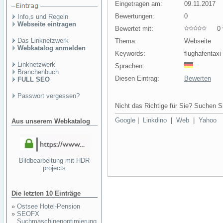
Eingetragen am:
09.11.2017
Bewertungen:
0
Info,s und Regeln
Webseite eintragen
Bewertet mit:
0 v
Das Linknetzwerk
Thema:
Webseite
Webkatalog anmelden
Keywords:
flughafentaxi
Linknetzwerk
Sprachen:
Branchenbuch
Diesen Eintrag:
Bewerten
FULL SEO
Passwort vergessen?
Nicht das Richtige für Sie? Suchen Si
Google
|
Linkdino
|
Web
|
Yahoo
Aus unserem Webkatalog
Bildbearbeitung mit HDR
projects
Die letzten 10 Einträge
»
Ostsee Hotel-Pension
»
SEOFX
Suchmaschinenoptimierung