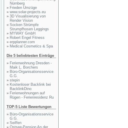
Nürnberg
»
Frieden Umzüge
»
www.solar-projects.eu
»
3D Visualisierung von
Render Vision
»
Socken Strümpfe
Strumpfhosen Leggings
»
MYWAY GmbH
»
Robert Engel Fitness
»
erpplanner.com
»
Medical Cosmetics & Spa
Die 5 beliebtesten Einträge
»
Ferienwohnung Dresden -
Maik L. Borchers
»
Büro-Organisationsservice
G.G.
»
stepin
»
Kostenloser Backlink bei
BacklinkDino
»
Ferienwohnungen auf
Rügen - Ferienresidenz Ru
TOP-5 Liste Bewertungen
»
Büro-Organisationsservice
G.G.
»
Seiffen
»
Ostsee-Pension An der