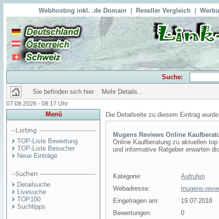
Webhosting inkl. .de Domain
|
Reseller Vergleich
|
Werbu
Suche:
Sie befinden sich hier: Mehr Details...
07.08.2026 - 08:17 Uhr
Menü
Die Detailseite zu diesem Eintrag wurde
Mugens Reviews Online Kaufberat
TOP-Liste Bewertung
Online Kaufberatung zu aktuellen to
TOP-Liste Besucher
und informative Ratgeber erwarten dic
Neue Einträge
Kategorie:
Aufrufen
Detailsuche
Webadresse:
mugens-revie
Livesuche
TOP100
Eingetragen am:
19.07.2018
Suchtipps
Bewertungen:
0