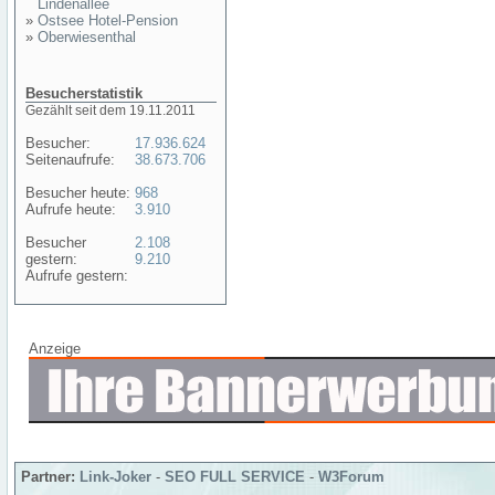
Lindenallee
»
Ostsee Hotel-Pension
»
Oberwiesenthal
Besucherstatistik
Gezählt seit dem 19.11.2011
Besucher:
17.936.624
Seitenaufrufe:
38.673.706
Besucher heute:
968
Aufrufe heute:
3.910
Besucher
2.108
gestern:
9.210
Aufrufe gestern:
Anzeige
Partner:
Link-Joker
-
SEO FULL SERVICE
-
W3Forum