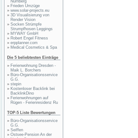
Nürnberg
»
Frieden Umzüge
»
www.solar-projects.eu
»
3D Visualisierung von
Render Vision
»
Socken Strümpfe
Strumpfhosen Leggings
»
MYWAY GmbH
»
Robert Engel Fitness
»
erpplanner.com
»
Medical Cosmetics & Spa
Die 5 beliebtesten Einträge
»
Ferienwohnung Dresden -
Maik L. Borchers
»
Büro-Organisationsservice
G.G.
»
stepin
»
Kostenloser Backlink bei
BacklinkDino
»
Ferienwohnungen auf
Rügen - Ferienresidenz Ru
TOP-5 Liste Bewertungen
»
Büro-Organisationsservice
G.G.
»
Seiffen
»
Ostsee-Pension An der