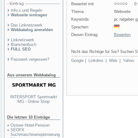
Bewertet mit:
0 v
Info,s und Regeln
Thema:
Webseite
Webseite eintragen
Keywords:
pc ratgeber 
Das Linknetzwerk
Sprachen:
Webkatalog anmelden
Diesen Eintrag:
Bewerten
Linknetzwerk
Branchenbuch
FULL SEO
Nicht das Richtige für Sie? Suchen Si
Passwort vergessen?
Google
|
Linkdino
|
Web
|
Yahoo
Aus unserem Webkatalog
INTERSPORT Sportmarkt
MG - Online Shop
Die letzten 10 Einträge
»
Ostsee Hotel-Pension
»
SEOFX
Suchmaschinenoptimierung