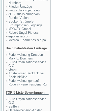
Nürnberg
»
Frieden Umzüge
»
www.solar-projects.eu
»
3D Visualisierung von
Render Vision
»
Socken Strümpfe
Strumpfhosen Leggings
»
MYWAY GmbH
»
Robert Engel Fitness
»
erpplanner.com
»
Medical Cosmetics & Spa
Die 5 beliebtesten Einträge
»
Ferienwohnung Dresden -
Maik L. Borchers
»
Büro-Organisationsservice
G.G.
»
stepin
»
Kostenloser Backlink bei
BacklinkDino
»
Ferienwohnungen auf
Rügen - Ferienresidenz Ru
TOP-5 Liste Bewertungen
»
Büro-Organisationsservice
G.G.
»
Seiffen
»
Ostsee-Pension An der