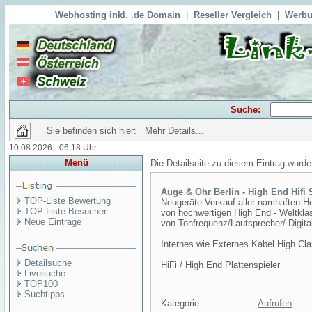
Webhosting inkl. .de Domain
|
Reseller Vergleich
|
Werbu
Suche:
Sie befinden sich hier: Mehr Details...
10.08.2026 - 06:18 Uhr
Menü
Die Detailseite zu diesem Eintrag wurde
Auge & Ohr Berlin - High End Hifi 
TOP-Liste Bewertung
Neugeräte Verkauf aller namhaften He
TOP-Liste Besucher
von hochwertigen High End - Weltkla
Neue Einträge
von Tonfrequenz/Lautsprecher/ Digit
Internes wie Externes Kabel High Cl
Detailsuche
HiFi / High End Plattenspieler
Livesuche
TOP100
Suchtipps
Kategorie:
Aufrufen