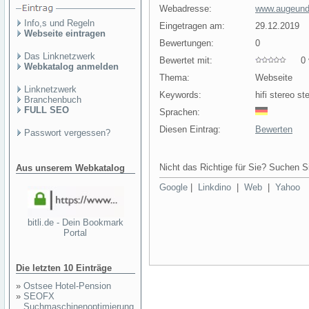
Webadresse:
www.augeundo
Info,s und Regeln
Eingetragen am:
29.12.2019
Webseite eintragen
Bewertungen:
0
Das Linknetzwerk
Bewertet mit:
0 v
Webkatalog anmelden
Thema:
Webseite
Linknetzwerk
Keywords:
hifi stereo s
Branchenbuch
FULL SEO
Sprachen:
Diesen Eintrag:
Bewerten
Passwort vergessen?
Nicht das Richtige für Sie? Suchen Si
Aus unserem Webkatalog
Google
|
Linkdino
|
Web
|
Yahoo
bitli.de - Dein Bookmark
Portal
Die letzten 10 Einträge
»
Ostsee Hotel-Pension
»
SEOFX
Suchmaschinenoptimierung