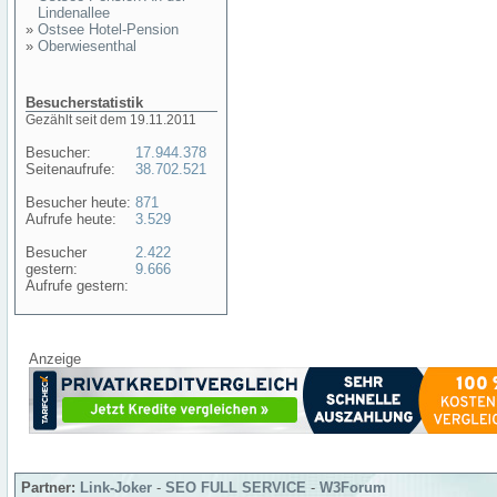
Lindenallee
»
Ostsee Hotel-Pension
»
Oberwiesenthal
Besucherstatistik
Gezählt seit dem 19.11.2011
Besucher:
17.944.378
Seitenaufrufe:
38.702.521
Besucher heute:
871
Aufrufe heute:
3.529
Besucher
2.422
gestern:
9.666
Aufrufe gestern:
Anzeige
Partner:
Link-Joker
-
SEO FULL SERVICE
-
W3Forum