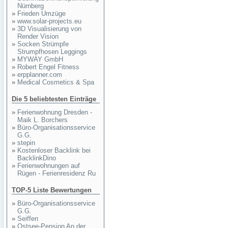
Nürnberg
»
Frieden Umzüge
»
www.solar-projects.eu
»
3D Visualisierung von
Render Vision
»
Socken Strümpfe
Strumpfhosen Leggings
»
MYWAY GmbH
»
Robert Engel Fitness
»
erpplanner.com
»
Medical Cosmetics & Spa
Die 5 beliebtesten Einträge
»
Ferienwohnung Dresden -
Maik L. Borchers
»
Büro-Organisationsservice
G.G.
»
stepin
»
Kostenloser Backlink bei
BacklinkDino
»
Ferienwohnungen auf
Rügen - Ferienresidenz Ru
TOP-5 Liste Bewertungen
»
Büro-Organisationsservice
G.G.
»
Seiffen
»
Ostsee-Pension An der