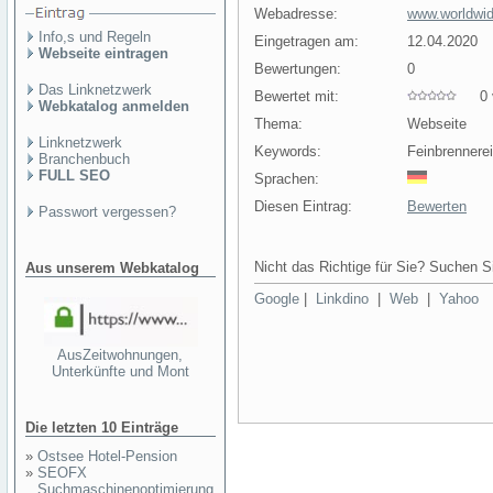
Webadresse:
www.worldwide
Info,s und Regeln
Eingetragen am:
12.04.2020
Webseite eintragen
Bewertungen:
0
Das Linknetzwerk
Bewertet mit:
0 v
Webkatalog anmelden
Thema:
Webseite
Linknetzwerk
Keywords:
Feinbrennere
Branchenbuch
FULL SEO
Sprachen:
Diesen Eintrag:
Bewerten
Passwort vergessen?
Nicht das Richtige für Sie? Suchen Si
Aus unserem Webkatalog
Google
|
Linkdino
|
Web
|
Yahoo
AusZeitwohnungen,
Unterkünfte und Mont
Die letzten 10 Einträge
»
Ostsee Hotel-Pension
»
SEOFX
Suchmaschinenoptimierung