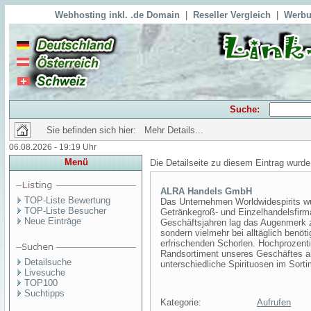
Webhosting inkl. .de Domain
|
Reseller Vergleich
|
Werbu
Suche:
Sie befinden sich hier: Mehr Details...
06.08.2026 - 19:19 Uhr
Menü
Die Detailseite zu diesem Eintrag wurde
ALRA Handels GmbH
TOP-Liste Bewertung
Das Unternehmen Worldwidespirits wu
TOP-Liste Besucher
Getränkegroß- und Einzelhandelsfirm
Neue Einträge
Geschäftsjahren lag das Augenmerk z
sondern vielmehr bei alltäglich benöt
erfrischenden Schorlen. Hochprozent
Randsortiment unseres Geschäftes ab
Detailsuche
unterschiedliche Spirituosen im Sorti
Livesuche
TOP100
Suchtipps
Kategorie:
Aufrufen