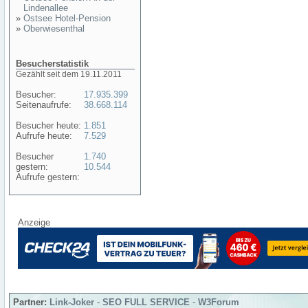
Lindenallee
»
Ostsee Hotel-Pension
»
Oberwiesenthal
Besucherstatistik
Gezählt seit dem 19.11.2011
Besucher:
17.935.399
Seitenaufrufe:
38.668.114
Besucher heute:
1.851
Aufrufe heute:
7.529
Besucher
1.740
gestern:
10.544
Aufrufe gestern:
Anzeige
Partner:
Link-Joker
-
SEO FULL SERVICE
-
W3Forum