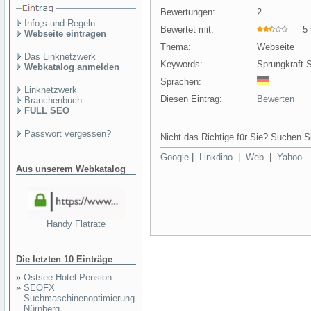
Bewertungen:
2
Info,s und Regeln
Bewertet mit:
5 v
Webseite eintragen
Thema:
Webseite
Das Linknetzwerk
Keywords:
Sprungkraft S
Webkatalog anmelden
Sprachen:
Linknetzwerk
Diesen Eintrag:
Bewerten
Branchenbuch
FULL SEO
Passwort vergessen?
Nicht das Richtige für Sie? Suchen Si
Google
|
Linkdino
|
Web
|
Yahoo
Aus unserem Webkatalog
Handy Flatrate
Die letzten 10 Einträge
»
Ostsee Hotel-Pension
»
SEOFX
Suchmaschinenoptimierung
Nürnberg