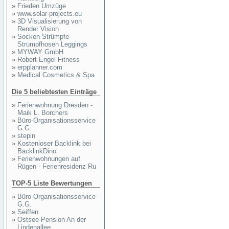
»
Frieden Umzüge
»
www.solar-projects.eu
»
3D Visualisierung von
Render Vision
»
Socken Strümpfe
Strumpfhosen Leggings
»
MYWAY GmbH
»
Robert Engel Fitness
»
erpplanner.com
»
Medical Cosmetics & Spa
Die 5 beliebtesten Einträge
»
Ferienwohnung Dresden -
Maik L. Borchers
»
Büro-Organisationsservice
G.G.
»
stepin
»
Kostenloser Backlink bei
BacklinkDino
»
Ferienwohnungen auf
Rügen - Ferienresidenz Ru
TOP-5 Liste Bewertungen
»
Büro-Organisationsservice
G.G.
»
Seiffen
»
Ostsee-Pension An der
Lindenallee