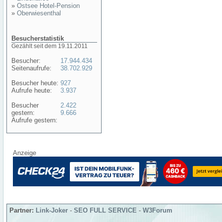
»
Ostsee Hotel-Pension
»
Oberwiesenthal
Besucherstatistik
Gezählt seit dem 19.11.2011
Besucher:
17.944.434
Seitenaufrufe:
38.702.929
Besucher heute:
927
Aufrufe heute:
3.937
Besucher
2.422
gestern:
9.666
Aufrufe gestern:
Anzeige
Partner:
Link-Joker
-
SEO FULL SERVICE
-
W3Forum