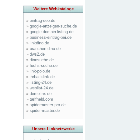
Weitere Webkataloge
»
eintrag-seo.de
»
google-anzeigen-suche.de
»
google-domain-listing.de
»
business-eintrag-bei.de
»
linkdino.de
»
branchen-dino.de
»
dws2.de
»
dinosuche.de
»
fuchs-suche.de
»
link-polo.de
»
ihrbacklink.de
»
listing-24.de
»
weblist-24.de
»
demolinx.de
»
tarifheld.com
»
spidermaster-pro.de
»
spider-master.de
Unsere Linknetzwerke