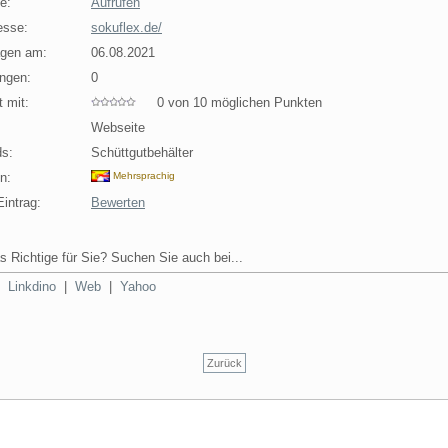
e:
Aufrufen
esse:
sokuflex.de/
agen am:
06.08.2021
ngen:
0
 mit:
0 von 10 möglichen Punkten
Webseite
s:
Schüttgutbehälter
n:
Mehrsprachig
intrag:
Bewerten
s Richtige für Sie? Suchen Sie auch bei...
|
Linkdino
|
Web
|
Yahoo
Zurück