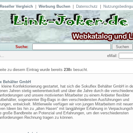
Reseller Vergleich
|
Werbung Buchen
|
Datenschutz
|
Nutzungsbeding
Suche:
eMail:
...
seite zu diesem Eintrag wurde bereits
238
x besucht.
ex Behälter GmbH
 kleine Konfektionierung gestartet, hat sich die Sokuflex Behälter GmbH in d
nen Jahren stetig weiterentwickelt und über die Jahre durch die verschieden
forderungen und unsere motivierten Mitarbeiter zu einem Anbieter flexibler
utbehälter, sogenannter Big-Bags in den verschiedensten Ausführungen und
ungen, entwickelt. Mittlerweile verfügen wir von jungen Mitarbeitern mit neuen
ven Ideen bis hin zu „alten Hasen“ mit langjähriger Erfahrung in Verpackungsf
ne große Bandbreite an Potenzial und Erfahrungen, um den verschiedensten
nforderungen Rechnung tragen zu können.