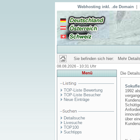
Webhosting inkl. .de Domain
|
Sie befinden sich hier: Mehr Details
08.08.2026 - 10:31 Uhr
Menü
Die Detail
Sokufl
TOP-Liste Bewertung
1992 als
TOP-Liste Besucher
vergange
Neue Einträge
Kundenan
Schüttg
Anforder
innovati
Detailsuche
über ei
Livesuche
Kundena
TOP100
Suchtipps