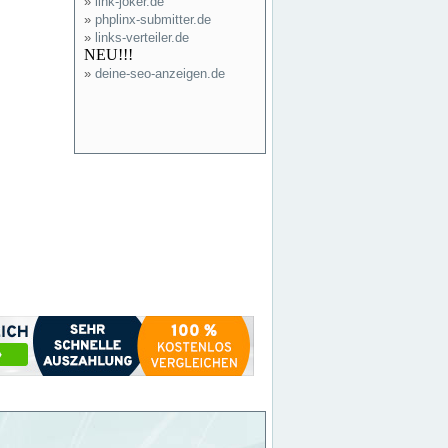
»
link-joker.de
»
phplinx-submitter.de
»
links-verteiler.de
NEU!!!
»
deine-seo-anzeigen.de