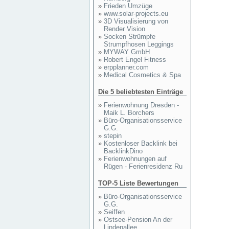
»
Frieden Umzüge
»
www.solar-projects.eu
»
3D Visualisierung von
Render Vision
»
Socken Strümpfe
Strumpfhosen Leggings
»
MYWAY GmbH
»
Robert Engel Fitness
»
erpplanner.com
»
Medical Cosmetics & Spa
Die 5 beliebtesten Einträge
»
Ferienwohnung Dresden -
Maik L. Borchers
»
Büro-Organisationsservice
G.G.
»
stepin
»
Kostenloser Backlink bei
BacklinkDino
»
Ferienwohnungen auf
Rügen - Ferienresidenz Ru
TOP-5 Liste Bewertungen
»
Büro-Organisationsservice
G.G.
»
Seiffen
»
Ostsee-Pension An der
Lindenallee