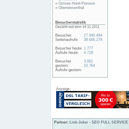
»
Ostsee Hotel-Pension
»
Oberwiesenthal
Besucherstatistik
Gezählt seit dem 19.11.2011
Besucher:
17.940.494
Seitenaufrufe:
38.685.279
Besucher heute:
1.777
Aufrufe heute:
4.718
Besucher
3.061
gestern:
10.764
Aufrufe gestern:
Anzeige
Partner:
Link-Joker
-
SEO FULL SERVICE