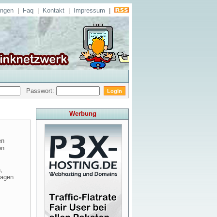
ungen
|
Faq
|
Kontakt
|
Impressum
|
Passwort:
Werbung
en
en
,
ragen