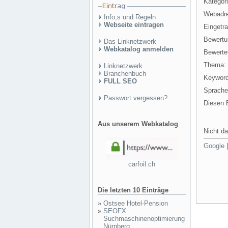
Kategori
Webadr
Info,s und Regeln
Webseite eintragen
Eingetr
Bewertu
Das Linknetzwerk
Webkatalog anmelden
Bewertet
Thema:
Linknetzwerk
Branchenbuch
Keyword
FULL SEO
Sprache
Passwort vergessen?
Diesen E
Aus unserem Webkatalog
Nicht da
Google
carfoil.ch
Die letzten 10 Einträge
»
Ostsee Hotel-Pension
»
SEOFX
Suchmaschinenoptimierung
Nürnberg