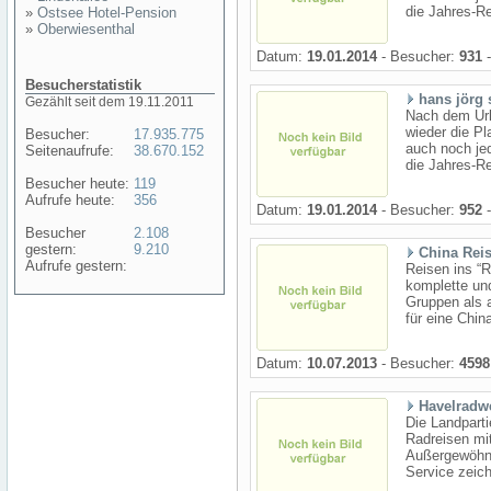
die Jahres-Re
»
Ostsee Hotel-Pension
»
Oberwiesenthal
Datum:
19.01.2014
- Besucher:
931
-
Besucherstatistik
hans jörg
Gezählt seit dem 19.11.2011
Nach dem Url
wieder die Pl
Besucher:
17.935.775
auch noch je
Seitenaufrufe:
38.670.152
die Jahres-Re
Besucher heute:
119
Aufrufe heute:
356
Datum:
19.01.2014
- Besucher:
952
-
Besucher
2.108
gestern:
9.210
China Reis
Aufrufe gestern:
Reisen ins “R
komplette und
Gruppen als a
für eine Chin
Datum:
10.07.2013
- Besucher:
4598
Havelradw
Die Landparti
Radreisen mi
Außergewöhnl
Service zeich