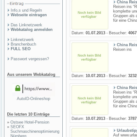
China Reis
Reisen ins “R
Info,s und Regeln
komplette und
Webseite eintragen
Gruppen als a
für eine Chin
Das Linknetzwerk
Webkatalog anmelden
Datum:
01.07.2013
- Besucher:
4067
Linknetzwerk
Branchenbuch
China Reis
FULL SEO
Reisen ins
Passwort vergessen?
Aus unserem Webkatalog
Datum:
10.07.2013
- Besucher:
3232
China Reis
Reisen ins “R
komplette und
AutoID-Onlineshop
Gruppen als a
für eine Chin
Die letzten 10 Einträge
Datum:
10.07.2013
- Besucher:
3787
»
Ostsee Hotel-Pension
»
SEOFX
Urlaubstip
Suchmaschinenoptimierung
Auf www.urlau
Nürnberg