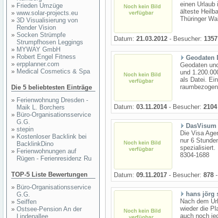
einen Urlaub 
»
Frieden Umzüge
älteste Heil
»
www.solar-projects.eu
Thüringer Wal
»
3D Visualisierung von
Render Vision
»
Socken Strümpfe
Datum:
21.03.2012
- Besucher:
1357
Strumpfhosen Leggings
»
MYWAY GmbH
»
Robert Engel Fitness
Geodaten 
»
erpplanner.com
Geodaten und
»
Medical Cosmetics & Spa
und 1.200.00
als Datei. Ei
raumbezogene
Die 5 beliebtesten Einträge
»
Ferienwohnung Dresden -
Datum:
03.11.2014
- Besucher:
2104
Maik L. Borchers
»
Büro-Organisationsservice
G.G.
DasVisum
»
stepin
Die Visa Age
»
Kostenloser Backlink bei
nur 6 Stunde
BacklinkDino
spezialisiert
»
Ferienwohnungen auf
8304-1688
Rügen - Ferienresidenz Ru
TOP-5 Liste Bewertungen
Datum:
09.11.2017
- Besucher:
878
-
»
Büro-Organisationsservice
hans jörg
G.G.
Nach dem Url
»
Seiffen
wieder die Pl
»
Ostsee-Pension An der
auch noch je
Lindenallee