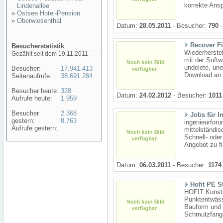
korrekte Ansp
Lindenallee
»
Ostsee Hotel-Pension
»
Oberwiesenthal
Datum:
28.05.2011
- Besucher:
790
-
Recover Fi
Besucherstatistik
Wiederherstel
Gezählt seit dem 19.11.2011
mit der Softw
undelete, une
Besucher:
17.941.413
Download an 
Seitenaufrufe:
38.691.284
Besucher heute:
328
Datum:
24.02.2012
- Besucher:
1011
Aufrufe heute:
1.959
Besucher
2.368
Jobs für I
gestern:
8.763
ingenieurforu
Aufrufe gestern:
mittelständis
Schnell- ode
Angebot zu fi
Datum:
06.03.2011
- Besucher:
1174
Hofit PE S
HOFIT Kunsts
Punktentwäss
Bauform und 
Schmutzfange