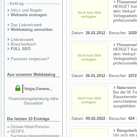
Fliesenve
HERGET Keram
Info,s und Regeln
dem Verkauf 
Webseite eintragen
Verlegearbei
professionell
Das Linknetzwerk
Webkatalog anmelden
Datum:
26.01.2012
- Besucher:
1020
Linknetzwerk
Branchenbuch
Fliesenve
FULL SEO
HERGET Keram
dem Verkauf 
Verlegearbei
Passwort vergessen?
professionell
Aus unserem Webkatalog
Datum:
26.01.2012
- Besucher:
1072
Naturstein
Bei der W. F
Bauunternehm
Finanzierungsberatung nähe
verschiedene
Düsseldorf
ausgebildete
Datum:
09.02.2022
- Besucher:
424
-
Die letzten 10 Einträge
»
Ostsee Hotel-Pension
Baugutach
»
SEOFX
Um sich mit 
Suchmaschinenoptimierung