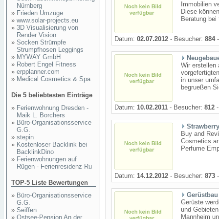
Immobilien ve
Nürnberg
Diese können
»
Frieden Umzüge
Beratung bei 
»
www.solar-projects.eu
»
3D Visualisierung von
Render Vision
Datum:
02.07.2012
- Besucher:
884
-
»
Socken Strümpfe
Strumpfhosen Leggings
»
MYWAY GmbH
Neugebau
»
Robert Engel Fitness
Wir erstelle
»
erpplanner.com
vorgefertigte
»
Medical Cosmetics & Spa
in unser umf
begrueßen Si
Die 5 beliebtesten Einträge
Datum:
10.02.2011
- Besucher:
812
-
»
Ferienwohnung Dresden -
Maik L. Borchers
»
Büro-Organisationsservice
Strawberry
G.G.
Buy and Revi
»
stepin
Cosmetics an
»
Kostenloser Backlink bei
Perfume Empi
BacklinkDino
»
Ferienwohnungen auf
Rügen - Ferienresidenz Ru
Datum:
14.12.2012
- Besucher:
873
-
TOP-5 Liste Bewertungen
Gerüstbau
»
Büro-Organisationsservice
Gerüste werd
G.G.
und Gebieten
»
Seiffen
Mannheim und
»
Ostsee-Pension An der