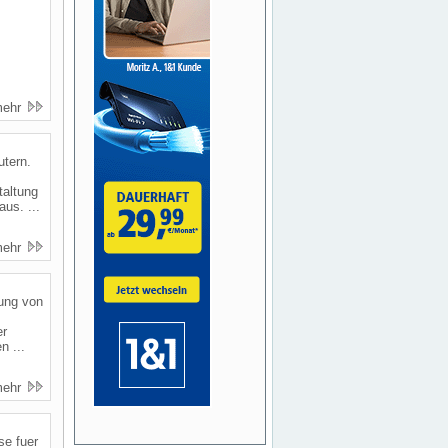
mehr
utern.
taltung
us. ...
mehr
dung von
er
 ...
mehr
se fuer