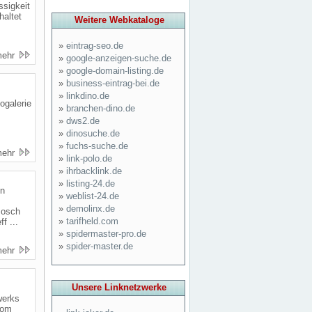
ssigkeit
haltet
Weitere Webkataloge
»
eintrag-seo.de
mehr
»
google-anzeigen-suche.de
»
google-domain-listing.de
»
business-eintrag-bei.de
»
linkdino.de
ogalerie
»
branchen-dino.de
»
dws2.de
»
dinosuche.de
»
fuchs-suche.de
mehr
»
link-polo.de
»
ihrbacklink.de
»
listing-24.de
on
»
weblist-24.de
»
demolinx.de
Bosch
»
tarifheld.com
f ...
»
spidermaster-pro.de
»
spider-master.de
mehr
Unsere Linknetzwerke
werks
vom