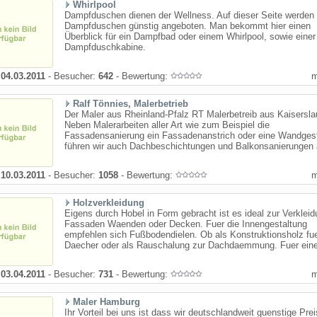
Whirlpool
Dampfduschen dienen der Wellness. Auf dieser Seite werden
Dampfduschen günstig angeboten. Man bekommt hier einen
Überblick für ein Dampfbad oder einem Whirlpool, sowie einer
Dampfduschkabine.
:
04.03.2011
- Besucher:
642
- Bewertung:
Ralf Tönnies, Malerbetrieb
Der Maler aus Rheinland-Pfalz RT Malerbetreib aus Kaisersla
Neben Malerarbeiten aller Art wie zum Beispiel die
Fassadensanierung ein Fassadenanstrich oder eine Wandges
führen wir auch Dachbeschichtungen und Balkonsanierungen a
:
10.03.2011
- Besucher:
1058
- Bewertung:
Holzverkleidung
Eigens durch Hobel in Form gebracht ist es ideal zur Verklei
Fassaden Waenden oder Decken. Fuer die Innengestaltung
empfehlen sich Fußbodendielen. Ob als Konstruktionsholz fu
Daecher oder als Rauschalung zur Dachdaemmung. Fuer einen
:
03.04.2011
- Besucher:
731
- Bewertung:
Maler Hamburg
Ihr Vorteil bei uns ist dass wir deutschlandweit guenstige Prei