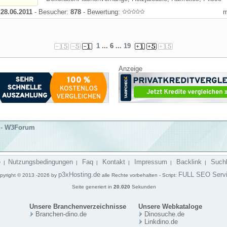
:
28.06.2011
- Besucher:
878
- Bewertung:
1
... 6 ...
19
Anzeige
-
W3Forum
e
Nutzungsbedingungen
Faq
Kontakt
Impressum
Backlink
Such
|
|
|
|
|
|
p3xHosting.de
FULL SEO Serv
pyright © 2013 -2026 by
alle Rechte vorbehalten - Script:
Seite generiert in
20.020
Sekunden
Unsere Branchenverzeichnisse
Unsere Webkataloge
Branchen-dino.de
Dinosuche.de
Linkdino.de