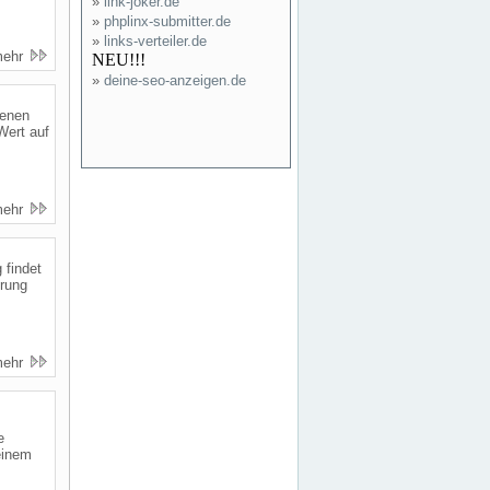
»
link-joker.de
»
phplinx-submitter.de
»
links-verteiler.de
mehr
NEU!!!
»
deine-seo-anzeigen.de
denen
Wert auf
mehr
 findet
erung
.
mehr
e
einem