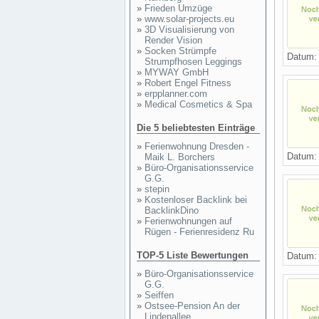
»
Frieden Umzüge
»
www.solar-projects.eu
»
3D Visualisierung von
Render Vision
»
Socken Strümpfe
Datum
Strumpfhosen Leggings
»
MYWAY GmbH
»
Robert Engel Fitness
»
erpplanner.com
»
Medical Cosmetics & Spa
Die 5 beliebtesten Einträge
»
Ferienwohnung Dresden -
Datum
Maik L. Borchers
»
Büro-Organisationsservice
G.G.
»
stepin
»
Kostenloser Backlink bei
BacklinkDino
»
Ferienwohnungen auf
Rügen - Ferienresidenz Ru
TOP-5 Liste Bewertungen
Datum
»
Büro-Organisationsservice
G.G.
»
Seiffen
»
Ostsee-Pension An der
Lindenallee