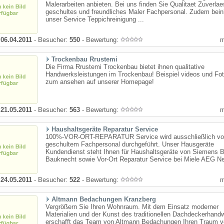
Malerarbeiten anbieten. Bei uns finden Sie Qualitaet Zuverlae
geschultes und freundliches Maler Fachpersonal. Zudem bein
unser Service Teppichreinigung ...
:
06.04.2011
- Besucher:
550
- Bewertung:
Trockenbau Rrustemi
Die Firma Rrustemi Trockenbau bietet ihnen qualitative
Handwerksleistungen im Trockenbau! Beispiel videos und Fot
zum ansehen auf unserer Homepage!
:
21.05.2011
- Besucher:
563
- Bewertung:
Haushaltsgeräte Reparatur Service
100%-VOR-ORT-REPARATUR Service wird ausschließlich v
geschultem Fachpersonal durchgeführt. Unser Hausgeräte
Kundendienst steht Ihnen für Haushaltsgeräte von Siemens 
Bauknecht sowie Vor-Ort Reparatur Service bei Miele AEG Nef
:
24.05.2011
- Besucher:
522
- Bewertung:
Altmann Bedachungen Kranzberg
Vergrößern Sie Ihren Wohnraum. Mit dem Einsatz moderner
Materialien und der Kunst des traditionellen Dachdeckerhand
erschafft das Team von Altmann Bedachungen Ihren Traum 