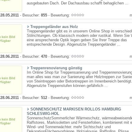
ausgebauten Dach. Der Dachausbau schafft behaglichen ...
:
28.05.2011
- Besucher:
855
- Bewertung:
Treppengeländer aus Holz
Treppengeländer gibt es in unserem Online Shop in verschie
Stilrichtungen. Ob klassisch modern oder rustikal. Wenn Sie 
eine ansprechende Optik legen geben Sie Ihrer Treppe das
entsprechende Design. Abgenutzte Treppengeländer ...
:
28.06.2011
- Besucher:
470
- Bewertung:
Treppenrenovierung günstig
Im Online Shop für Treppensanierung und Treppenrenovierung
man alles was man zur Sanierung alter Holztreppen zur Sani
von Steintreppen oder Betontreppen im Innenbereich benötigt
Abgenutzte Treppenstufen können gefährlich ...
:
28.06.2011
- Besucher:
512
- Bewertung:
SONNENSCHUTZ MARKISEN ROLLOS HAMBURG
SCHLESWIG-HOL
SonnenschutzSommerlicher Wärmeschutz, wärmeabweisend
Raffstores, Markisoletten und Fensterfolien, kombinieret mit 
Wind- und Sonnenwächter. mehr Sichtschutz und
DekorationFlächenvorhänge, Holzjalousie, Raffrollos, Plisse