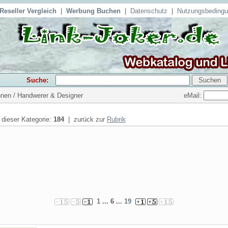
Reseller Vergleich
|
Werbung Buchen
|
Datenschutz
|
Nutzungsbeding
Suche:
eMail:
hnen / Handwerer & Designer
n dieser Kategorie:
184
| zurück zur
Rubrik
1
... 6 ...
19