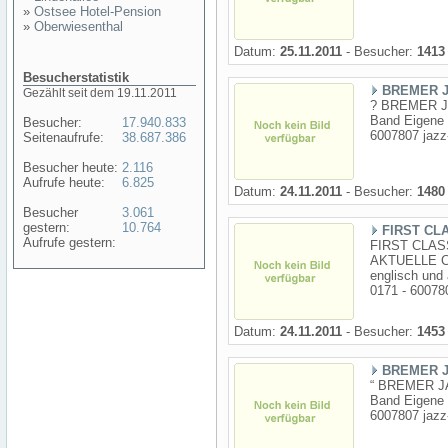
»
Ostsee Hotel-Pension
»
Oberwiesenthal
Datum:
25.11.2011
- Besucher:
1413
Besucherstatistik
BREMER JA
Gezählt seit dem 19.11.2011
? BREMER JA
Band Eigene 
Besucher:
17.940.833
6007807 jaz
Seitenaufrufe:
38.687.386
Besucher heute:
2.116
Aufrufe heute:
6.825
Datum:
24.11.2011
- Besucher:
1480
Besucher
3.061
gestern:
10.764
FIRST CL
Aufrufe gestern:
FIRST CLASS
AKTUELLE C
englisch und
0171 - 60078
Datum:
24.11.2011
- Besucher:
1453
BREMER JA
“ BREMER JA
Band Eigene 
6007807 jaz