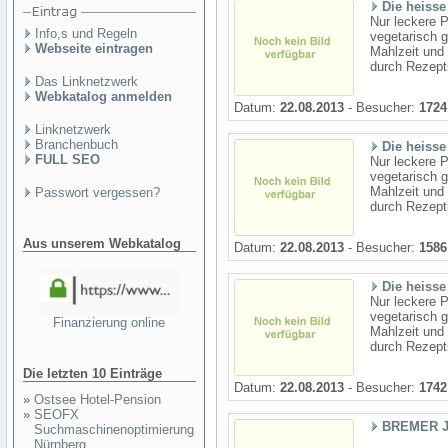
Die heisse
Nur leckere P
Info,s und Regeln
vegetarisch g
Webseite eintragen
Mahlzeit und 
durch Rezepti
Das Linknetzwerk
Webkatalog anmelden
Datum:
22.08.2013
- Besucher:
1724
Linknetzwerk
Branchenbuch
Die heisse
FULL SEO
Nur leckere P
vegetarisch g
Mahlzeit und 
Passwort vergessen?
durch Rezepti
Aus unserem Webkatalog
Datum:
22.08.2013
- Besucher:
1586
Die heisse
Nur leckere P
vegetarisch g
Finanzierung online
Mahlzeit und 
durch Rezepti
Die letzten 10 Einträge
Datum:
22.08.2013
- Besucher:
1742
»
Ostsee Hotel-Pension
»
SEOFX
BREMER 
Suchmaschinenoptimierung
Nürnberg