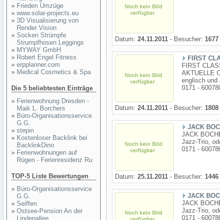
»
Frieden Umzüge
»
www.solar-projects.eu
»
3D Visualisierung von
Render Vision
»
Socken Strümpfe
Datum:
24.11.2011
- Besucher:
1677
Strumpfhosen Leggings
»
MYWAY GmbH
»
Robert Engel Fitness
FIRST CL
»
erpplanner.com
FIRST CLASS
»
Medical Cosmetics & Spa
AKTUELLE C
englisch und
0171 - 60078
Die 5 beliebtesten Einträge
»
Ferienwohnung Dresden -
Datum:
24.11.2011
- Besucher:
1808
Maik L. Borchers
»
Büro-Organisationsservice
G.G.
JACK BOC
»
stepin
JACK BOCHENE
»
Kostenloser Backlink bei
Jazz-Trio, o
BacklinkDino
0171 - 60078
»
Ferienwohnungen auf
Rügen - Ferienresidenz Ru
TOP-5 Liste Bewertungen
Datum:
25.11.2011
- Besucher:
1446
»
Büro-Organisationsservice
JACK BOC
G.G.
JACK BOCHENE
»
Seiffen
Jazz-Trio, o
»
Ostsee-Pension An der
0171 - 60078
Lindenallee