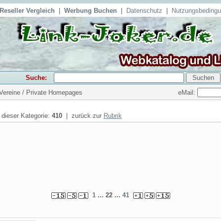
Reseller Vergleich
|
Werbung Buchen
|
Datenschutz
|
Nutzungsbeding
Suche:
eMail:
 Vereine / Private Homepages
n dieser Kategorie:
410
| zurück zur
Rubrik
1
... 22 ...
41