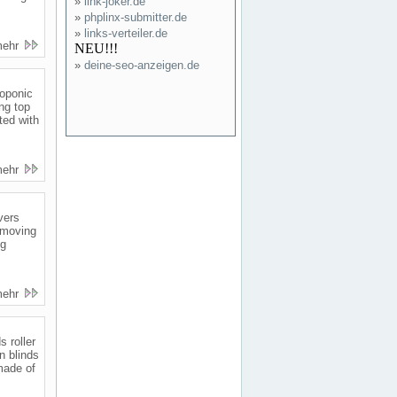
»
link-joker.de
»
phplinx-submitter.de
»
links-verteiler.de
mehr
NEU!!!
»
deine-seo-anzeigen.de
roponic
ng top
ted with
mehr
vers
 moving
ng
mehr
 roller
n blinds
made of