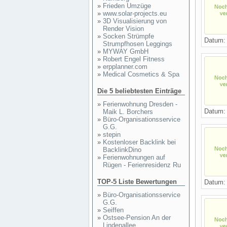
»
Frieden Umzüge
»
www.solar-projects.eu
»
3D Visualisierung von
Render Vision
»
Socken Strümpfe
Datum
Strumpfhosen Leggings
»
MYWAY GmbH
»
Robert Engel Fitness
»
erpplanner.com
»
Medical Cosmetics & Spa
Die 5 beliebtesten Einträge
»
Ferienwohnung Dresden -
Datum
Maik L. Borchers
»
Büro-Organisationsservice
G.G.
»
stepin
»
Kostenloser Backlink bei
BacklinkDino
»
Ferienwohnungen auf
Rügen - Ferienresidenz Ru
TOP-5 Liste Bewertungen
Datum
»
Büro-Organisationsservice
G.G.
»
Seiffen
»
Ostsee-Pension An der
Lindenallee