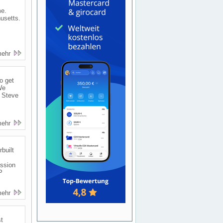
me.
usetts.
mehr
o get
We
l Steve
mehr
built
ssion
P
mehr
t