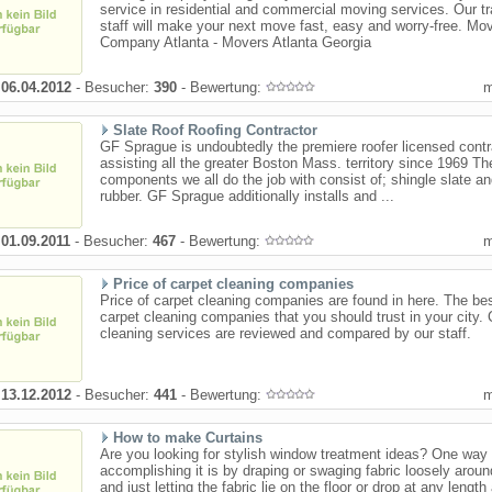
service in residential and commercial moving services. Our tr
staff will make your next move fast, easy and worry-free. Mo
Company Atlanta - Movers Atlanta Georgia
:
06.04.2012
- Besucher:
390
- Bewertung:
Slate Roof Roofing Contractor
GF Sprague is undoubtedly the premiere roofer licensed contr
assisting all the greater Boston Mass. territory since 1969 Th
components we all do the job with consist of; shingle slate a
rubber. GF Sprague additionally installs and ...
:
01.09.2011
- Besucher:
467
- Bewertung:
Price of carpet cleaning companies
Price of carpet cleaning companies are found in here. The be
carpet cleaning companies that you should trust in your city. 
cleaning services are reviewed and compared by our staff.
:
13.12.2012
- Besucher:
441
- Bewertung:
How to make Curtains
Are you looking for stylish window treatment ideas? One way 
accomplishing it is by draping or swaging fabric loosely aroun
and just letting the fabric lie on the floor or drop at any length