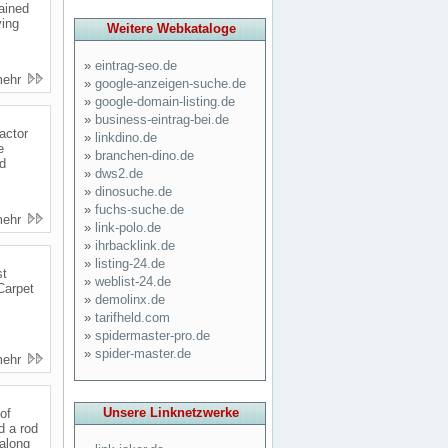
ained
ving
Weitere Webkataloge
»
eintrag-seo.de
mehr
»
google-anzeigen-suche.de
»
google-domain-listing.de
»
business-eintrag-bei.de
actor
»
linkdino.de
e
»
branchen-dino.de
nd
»
dws2.de
»
dinosuche.de
»
fuchs-suche.de
mehr
»
link-polo.de
»
ihrbacklink.de
»
listing-24.de
st
»
weblist-24.de
Carpet
»
demolinx.de
»
tarifheld.com
»
spidermaster-pro.de
»
spider-master.de
mehr
Unsere Linknetzwerke
of
d a rod
 along