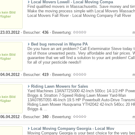
Local Movers Lowell - Local Moving Compa
Find qualified movers in Massachusetts. Save money and ti
Make the moving process simple with Local Movers Massach
Local Movers Fall River - Local Moving Company Fall River
:
23.03.2012
- Besucher:
436
- Bewertung:
Bed bug removal in Wayne PA
Do you have an ant problem? Call Exterminator Steve today t
rid of those unwanted pests. Very affordable and fair prices. 
guarantee that we will find a solution to your ant problem! Cal
for all of your pesticide needs!!
:
04.04.2012
- Besucher:
419
- Bewertung:
Riding Lawn Mowers for Sales
Yard Machines 13AN772S000 42-Inch 500cc 14-1/2-HP Power
Briggs & Stratton 7-Speed Riding Lawn Mower Yard-Man
13A0785T055 46-Inch 19.5 HP Powerbuilt Auto-Drive Transmi
Riding Lawn Mower Husqvarna YTH2042 42-Inch 540cc 20 H
Briggs & ...
:
06.04.2012
- Besucher:
340
- Bewertung:
Local Moving Company Georgia - Local Mov
Moving Company Georgia is your best choice for the very bes