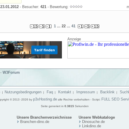
:
23.01.2012
- Besucher:
421
- Bewertung:
1
... 22 ...
41
Anzeige
-
W3Forum
e
Nutzungsbedingungen
Faq
Kontakt
Impressum
Backlink
Such
|
|
|
|
|
|
p3xHosting.de
FULL SEO Serv
pyright © 2013 -2026 by
alle Rechte vorbehalten - Script:
Seite generiert in
0.3815
Sekunden
Unsere Branchenverzeichnisse
Unsere Webkataloge
Branchen-dino.de
Dinosuche.de
Linkdino.de