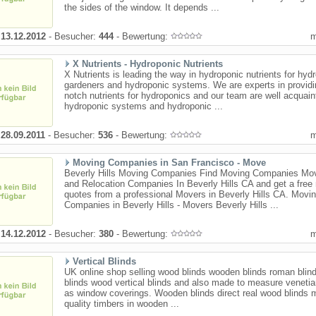
the sides of the window. It depends ...
:
13.12.2012
- Besucher:
444
- Bewertung:
X Nutrients - Hydroponic Nutrients
X Nutrients is leading the way in hydroponic nutrients for hyd
gardeners and hydroponic systems. We are experts in providi
notch nutrients for hydroponics and our team are well acquain
hydroponic systems and hydroponic ...
:
28.09.2011
- Besucher:
536
- Bewertung:
Moving Companies in San Francisco - Move
Beverly Hills Moving Companies Find Moving Companies Mo
and Relocation Companies In Beverly Hills CA and get a free
quotes from a professional Movers in Beverly Hills CA. Movi
Companies in Beverly Hills - Movers Beverly Hills ...
:
14.12.2012
- Besucher:
380
- Bewertung:
Vertical Blinds
UK online shop selling wood blinds wooden blinds roman blinds
blinds wood vertical blinds and also made to measure venetia
as window coverings. Wooden blinds direct real wood blinds 
quality timbers in wooden ...