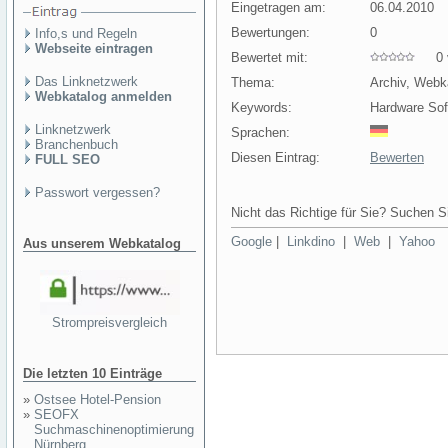
Eingetragen am:
06.04.2010
Bewertungen:
0
Info,s und Regeln
Webseite eintragen
Bewertet mit:
0 v
Das Linknetzwerk
Thema:
Archiv, Webk
Webkatalog anmelden
Keywords:
Hardware So
Linknetzwerk
Sprachen:
Branchenbuch
Diesen Eintrag:
Bewerten
FULL SEO
Passwort vergessen?
Nicht das Richtige für Sie? Suchen Si
Google
|
Linkdino
|
Web
|
Yahoo
Aus unserem Webkatalog
Strompreisvergleich
Die letzten 10 Einträge
»
Ostsee Hotel-Pension
»
SEOFX
Suchmaschinenoptimierung
Nürnberg