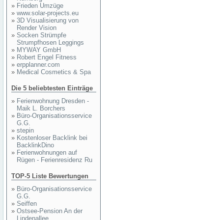
»
Frieden Umzüge
»
www.solar-projects.eu
»
3D Visualisierung von
Render Vision
»
Socken Strümpfe
Strumpfhosen Leggings
»
MYWAY GmbH
»
Robert Engel Fitness
»
erpplanner.com
»
Medical Cosmetics & Spa
Die 5 beliebtesten Einträge
»
Ferienwohnung Dresden -
Maik L. Borchers
»
Büro-Organisationsservice
G.G.
»
stepin
»
Kostenloser Backlink bei
BacklinkDino
»
Ferienwohnungen auf
Rügen - Ferienresidenz Ru
TOP-5 Liste Bewertungen
»
Büro-Organisationsservice
G.G.
»
Seiffen
»
Ostsee-Pension An der
Lindenallee