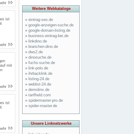
mehr
Weitere Webkataloge
es ist
»
eintrag-seo.de
it
»
google-anzeigen-suche.de
»
google-domain-listing.de
»
business-eintrag-bei.de
»
linkdino.de
mehr
»
branchen-dino.de
»
dws2.de
»
dinosuche.de
gen
»
fuchs-suche.de
auf mit
»
link-polo.de
en
»
ihrbacklink.de
»
listing-24.de
»
weblist-24.de
mehr
»
demolinx.de
»
tarifheld.com
»
spidermaster-pro.de
es ist
»
spider-master.de
it
Unsere Linknetzwerke
mehr