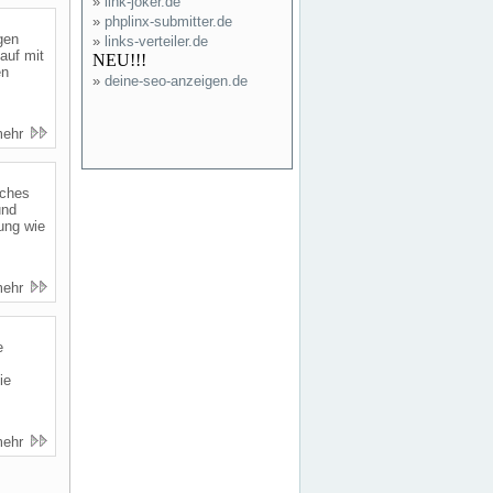
»
link-joker.de
»
phplinx-submitter.de
gen
»
links-verteiler.de
auf mit
NEU!!!
en
»
deine-seo-anzeigen.de
mehr
iches
und
ung wie
mehr
e
ie
mehr