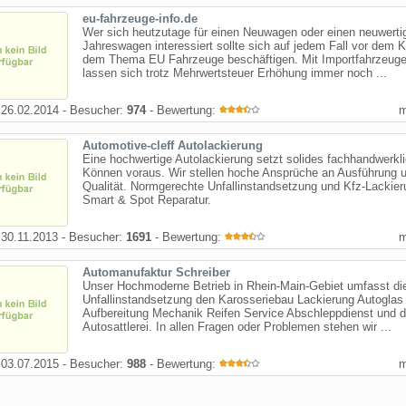
eu-fahrzeuge-info.de
Wer sich heutzutage für einen Neuwagen oder einen neuwerti
Jahreswagen interessiert sollte sich auf jedem Fall vor dem K
dem Thema EU Fahrzeuge beschäftigen. Mit Importfahrzeug
lassen sich trotz Mehrwertsteuer Erhöhung immer noch ...
26.02.2014 - Besucher:
974
- Bewertung:
Automotive-cleff Autolackierung
Eine hochwertige Autolackierung setzt solides fachhandwerkl
Können voraus. Wir stellen hoche Ansprüche an Ausführung 
Qualität. Normgerechte Unfallinstandsetzung und Kfz-Lackier
Smart & Spot Reparatur.
30.11.2013 - Besucher:
1691
- Bewertung:
Automanufaktur Schreiber
Unser Hochmoderne Betrieb in Rhein-Main-Gebiet umfasst di
Unfallinstandsetzung den Karosseriebau Lackierung Autoglas
Aufbereitung Mechanik Reifen Service Abschleppdienst und d
Autosattlerei. In allen Fragen oder Problemen stehen wir ...
03.07.2015 - Besucher:
988
- Bewertung: