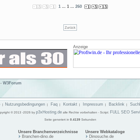
1
... 1 ...
260
Zurück
Anzeige
-
W3Forum
e
Nutzungsbedingungen
Faq
Kontakt
Impressum
Backlink
Such
|
|
|
|
|
|
p3xHosting.de
FULL SEO Serv
pyright © 2013 -2026 by
alle Rechte vorbehalten - Script:
Seite generiert in
0.4139
Sekunden
Unsere Branchenverzeichnisse
Unsere Webkataloge
Branchen-dino.de
Dinosuche.de