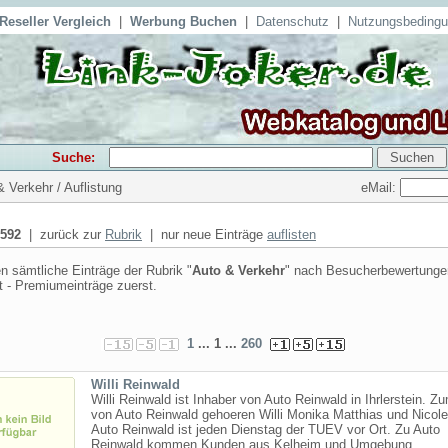
Reseller Vergleich
|
Werbung Buchen
|
Datenschutz
|
Nutzungsbeding
Suche:
eMail:
& Verkehr / Auflistung
592
| zurück zur
Rubrik
| nur neue Einträge
auflisten
n sämtliche Einträge der Rubrik "
Auto & Verkehr
" nach Besucherbewertungen
t - Premiumeinträge zuerst.
1
... 1 ...
260
Willi Reinwald
Willi Reinwald ist Inhaber von Auto Reinwald in Ihrlerstein. 
von Auto Reinwald gehoeren Willi Monika Matthias und Nicole
Auto Reinwald ist jeden Dienstag der TUEV vor Ort. Zu Auto
Reinwald kommen Kunden aus Kelheim und Umgebung. ...